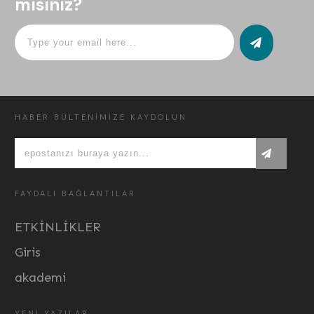
misiniz?
HABER BÜLTENİMİZE KAYDOLUN
FAYDALI BAĞLANTILAR
ETKİNLİKLER
Giris
akademi
YENİ YAZILAR