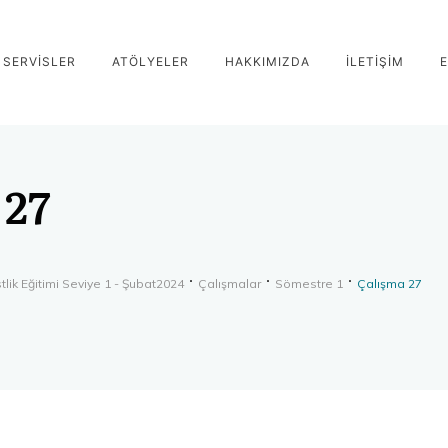
SERVİSLER
ATÖLYELER
HAKKIMIZDA
İLETİŞİM
E
 27
tlik Eğitimi Seviye 1 - Şubat2024
Çalışmalar
Sömestre 1
Çalışma 27